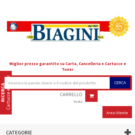
Miglior prezzo garantito su Carta, Cancelleria e Cartucce e
Toner
Cartucce e Toner
CERCA
RICERCA
CARRELLO
Vuoto
Area Utente
CATEGORIE