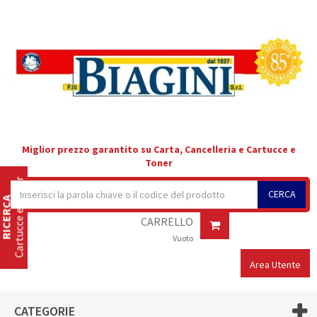
Miglior prezzo garantito su Carta, Cancelleria e Cartucce e
Toner
Cartucce e Toner
CERCA
RICERCA
CARRELLO
Vuoto
Area Utente
CATEGORIE