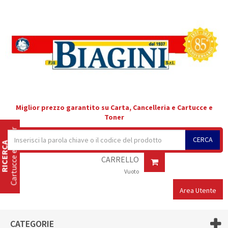
Miglior prezzo garantito su Carta, Cancelleria e Cartucce e
Toner
Cartucce e Toner
CERCA
RICERCA
CARRELLO
Vuoto
Area Utente
CATEGORIE