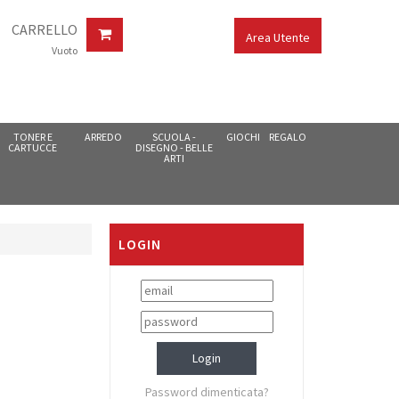
CARRELLO
Area Utente
Vuoto
TONER E
ARREDO
SCUOLA -
GIOCHI
REGALO
CARTUCCE
DISEGNO - BELLE
ARTI
LOGIN
Password dimenticata?