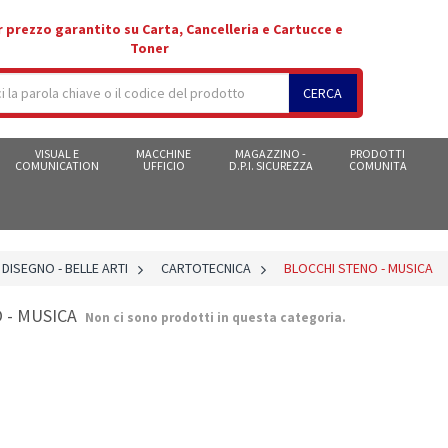
r prezzo garantito su Carta, Cancelleria e Cartucce e
Toner
CERCA
VISUAL E
MACCHINE
MAGAZZINO -
PRODOTTI
COMUNICATION
UFFICIO
D.P.I. SICUREZZA
COMUNITA
 DISEGNO - BELLE ARTI
>
CARTOTECNICA
>
BLOCCHI STENO - MUSICA
 - MUSICA
Non ci sono prodotti in questa categoria.