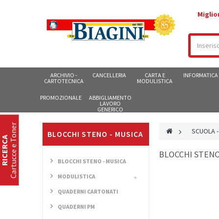
Miglio
ARCHIVIO -
CANCELLERIA
CARTA E
INFORMATICA
CARTOTECNICA
MODULISTICA
PROMOZIONALE
ABBIGLIAMENTO
LAVORO
GENERICO
Cartucce e Toner
>
SCUOLA -
BLOCCHI STENO - MUSICA
RICERCA
BLOCCHI STENO
BLOCCHI STENO - MUSICA
MODULISTICA
QUADERNI CARTONATI
QUADERNI PM