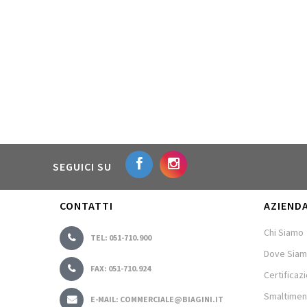
SEGUICI SU
CONTATTI
AZIEND
Chi Siamo
TEL: 051-710.900
Dove Sia
FAX: 051-710.924
Certificazi
Smaltimen
E-MAIL: COMMERCIALE@BIAGINI.IT