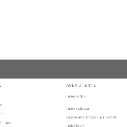
A
AREA UTENTE
I miei ordini
mo
I miei indirizzi
oni
Le mie informazioni personali
to toner
I miei buoni