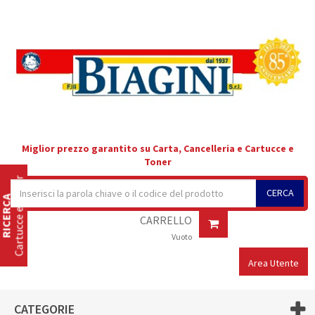
Miglior prezzo garantito su Carta, Cancelleria e Cartucce e
Toner
Cartucce e Toner
CERCA
RICERCA
CARRELLO
Vuoto
Area Utente
CATEGORIE