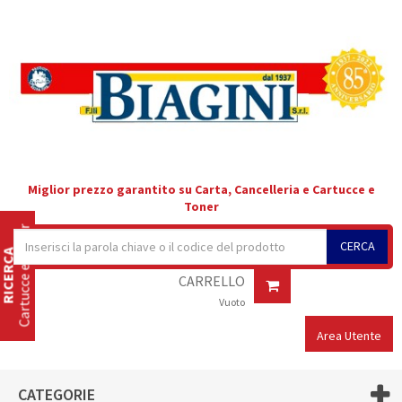
Miglior prezzo garantito su Carta, Cancelleria e Cartucce e
Toner
Cartucce e Toner
CERCA
RICERCA
CARRELLO
Vuoto
Area Utente
CATEGORIE