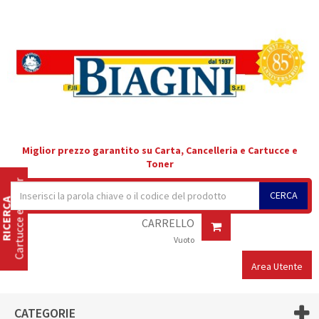
Miglior prezzo garantito su Carta, Cancelleria e Cartucce e
Toner
Cartucce e Toner
CERCA
RICERCA
CARRELLO
Vuoto
Area Utente
CATEGORIE