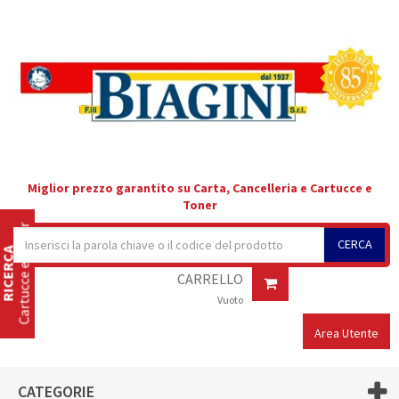
Miglior prezzo garantito su Carta, Cancelleria e Cartucce e
Toner
Cartucce e Toner
CERCA
RICERCA
CARRELLO
Vuoto
Area Utente
CATEGORIE