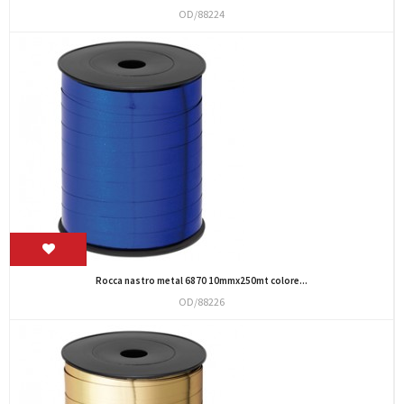
OD/88224
Rocca nastro metal 6870 10mmx250mt colore...
OD/88226