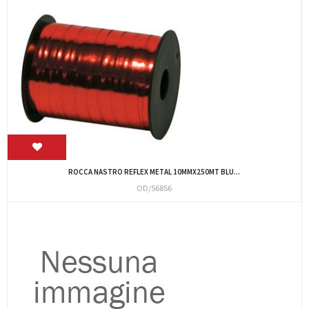
ROCCA NASTRO REFLEX METAL 10MMX250MT BLU...
OD/56856