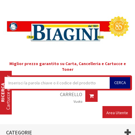
Miglior prezzo garantito su Carta, Cancelleria e Cartucce e
Toner
Cartucce e Toner
CERCA
RICERCA
CARRELLO
Vuoto
Area Utente
CATEGORIE