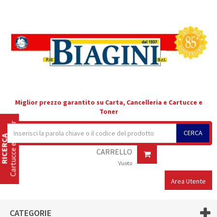
Miglior prezzo garantito su Carta, Cancelleria e Cartucce e
Toner
Cartucce e Toner
CERCA
RICERCA
CARRELLO
Vuoto
Area Utente
CATEGORIE