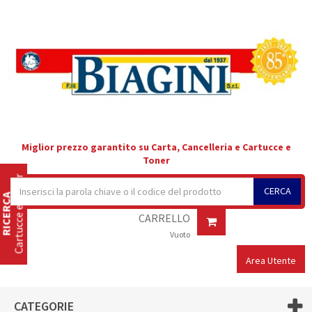
Miglior prezzo garantito su Carta, Cancelleria e Cartucce e
Toner
Cartucce e Toner
CERCA
RICERCA
CARRELLO
Vuoto
Area Utente
CATEGORIE