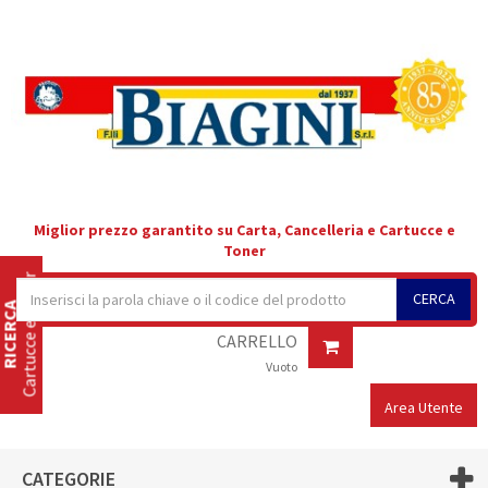
Miglior prezzo garantito su Carta, Cancelleria e Cartucce e
Toner
Cartucce e Toner
CERCA
RICERCA
CARRELLO
Vuoto
Area Utente
CATEGORIE