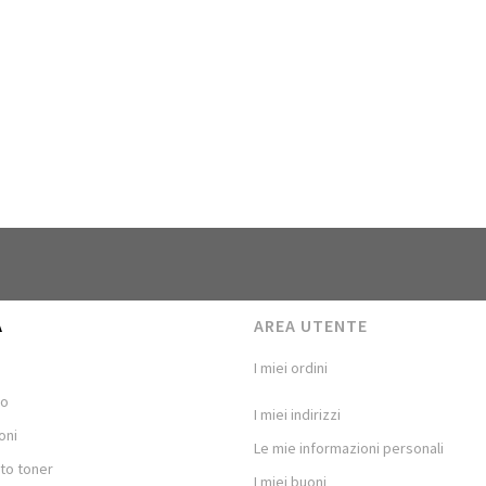
A
AREA UTENTE
I miei ordini
mo
I miei indirizzi
oni
Le mie informazioni personali
to toner
I miei buoni