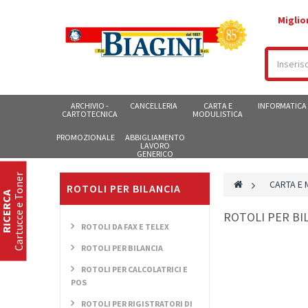
Miglio
ARCHIVIO -
CANCELLERIA
CARTA E
INFORMATICA
CARTOTECNICA
MODULISTICA
PROMOZIONALE
ABBIGLIAMENTO
LAVORO
GENERICO
Cartucce e Toner
>
CARTA E 
ROTOLI PER BILANCIA
RICERCA
ROTOLI PER B
ROTOLI DA FAX E TELEX
ROTOLI PER BILANCIA
ROTOLI PER CALCOLATRICI E
POS
ROTOLI PER RIGISTRATORI DI