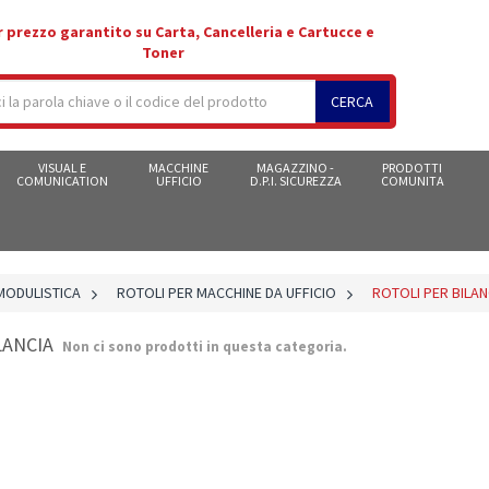
r prezzo garantito su Carta, Cancelleria e Cartucce e
Toner
CERCA
VISUAL E
MACCHINE
MAGAZZINO -
PRODOTTI
COMUNICATION
UFFICIO
D.P.I. SICUREZZA
COMUNITA
MODULISTICA
>
ROTOLI PER MACCHINE DA UFFICIO
>
ROTOLI PER BILAN
ILANCIA
Non ci sono prodotti in questa categoria.