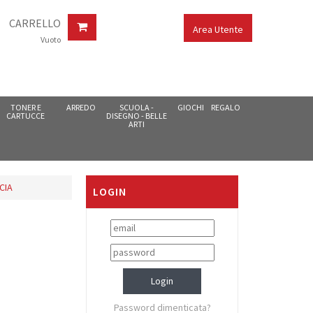
CARRELLO
Area Utente
Vuoto
TONER E
ARREDO
SCUOLA -
GIOCHI
REGALO
CARTUCCE
DISEGNO - BELLE
ARTI
CIA
LOGIN
Password dimenticata?