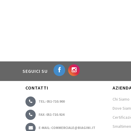
SEGUICI SU
CONTATTI
AZIEND
Chi Siamo
TEL: 051-710.900
Dove Sia
FAX: 051-710.924
Certificazi
Smaltimen
E-MAIL: COMMERCIALE@BIAGINI.IT