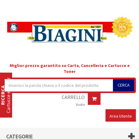
Miglior prezzo garantito su Carta, Cancelleria e Cartucce e
Toner
Cartucce e Toner
CERCA
RICERCA
CARRELLO
Vuoto
Area Utente
CATEGORIE