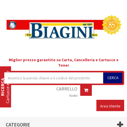
Miglior prezzo garantito su Carta, Cancelleria e Cartucce e
Toner
Cartucce e Toner
CERCA
RICERCA
CARRELLO
Vuoto
Area Utente
CATEGORIE