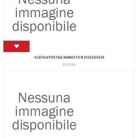
SCATOLA POSTALE AVANA F.TO M 331X241X104
POST/M