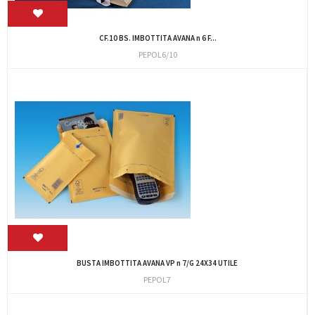
CF.10 BS. IMBOTTITA AVANA n 6 F...
PEPOL6/10
BUSTA IMBOTTITA AVANA VP n 7/G 24X34 UTILE
PEPOL7