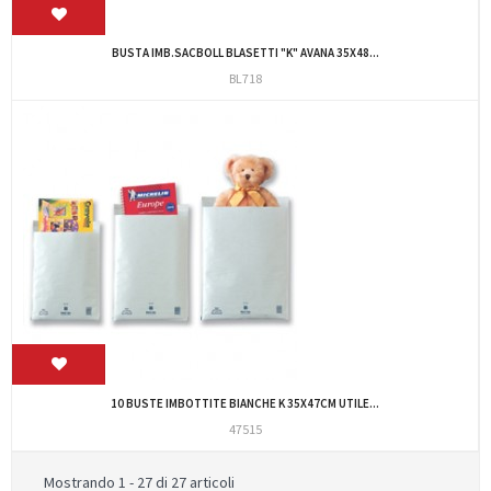
BUSTA IMB.SACBOLL BLASETTI "K" AVANA 35X48...
BL718
10 BUSTE IMBOTTITE BIANCHE K 35X47CM UTILE...
47515
Mostrando 1 - 27 di 27 articoli