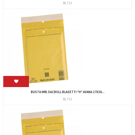
BL713
BUSTA IMB.SACBOLL BLASETTI "H" AVANA 27X36...
BL715