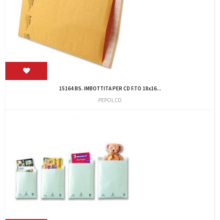
15164 BS. IMBOTTITA PER CD F.TO 18x16...
PEPOLCD