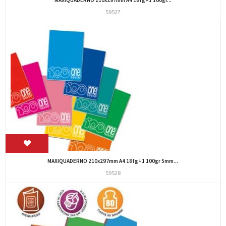
59527
MAXIQUADERNO 210x297mm A4 18fg+1 100gr 5mm...
59528