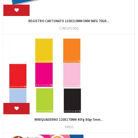
REGISTRO CARTONATO 210X310MM 5MM 96FG 70GR...
C/REGP100Q
MINIQUADERNO 120X170MM 40fg 80gr 5mm...
38051