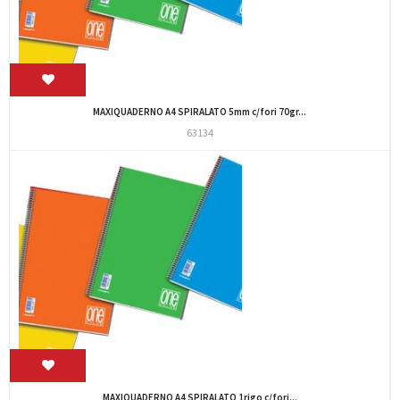
MAXIQUADERNO A4 SPIRALATO 5mm c/fori 70gr...
63134
MAXIQUADERNO A4 SPIRALATO 1rigo c/fori...