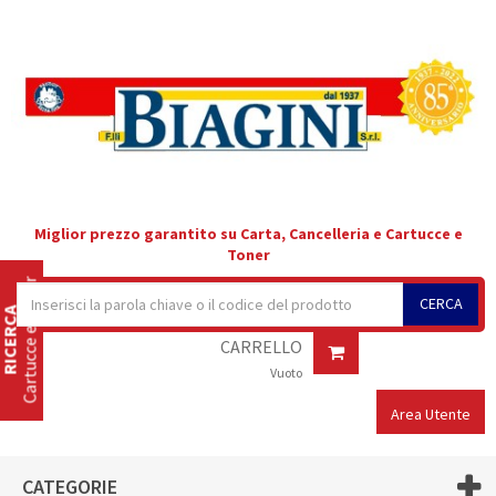
Miglior prezzo garantito su Carta, Cancelleria e Cartucce e
Toner
Cartucce e Toner
CERCA
RICERCA
CARRELLO
Vuoto
Area Utente
CATEGORIE