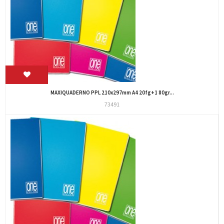
MAXIQUADERNO PPL 210x297mm A4 20fg+1 80gr...
73491