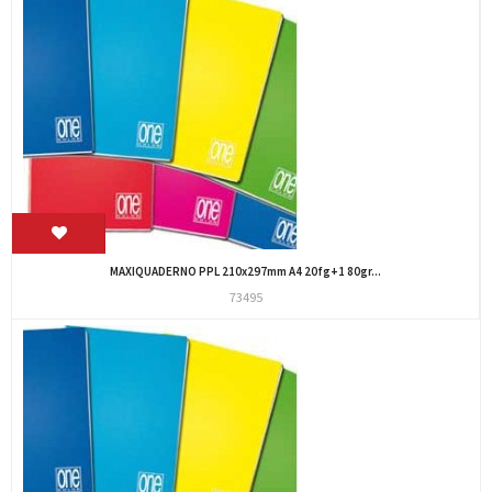
MAXIQUADERNO PPL 210x297mm A4 20fg+1 80gr...
73495