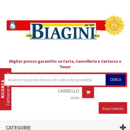
Miglior prezzo garantito su Carta, Cancelleria e Cartucce e
Toner
Cartucce e Toner
CERCA
RICERCA
CARRELLO
Vuoto
Area Utente
CATEGORIE