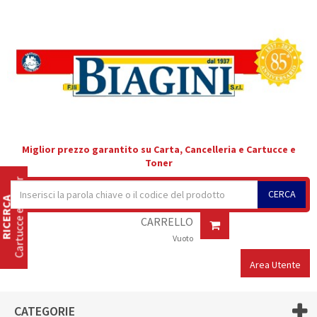
Miglior prezzo garantito su Carta, Cancelleria e Cartucce e
Toner
Cartucce e Toner
CERCA
RICERCA
CARRELLO
Vuoto
Area Utente
CATEGORIE