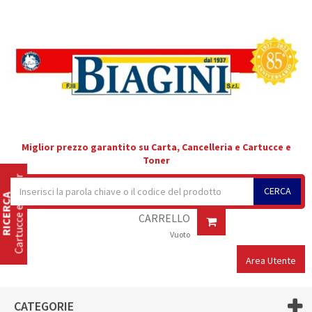
Miglior prezzo garantito su Carta, Cancelleria e Cartucce e
Toner
Cartucce e Toner
CERCA
RICERCA
CARRELLO
Vuoto
Area Utente
CATEGORIE