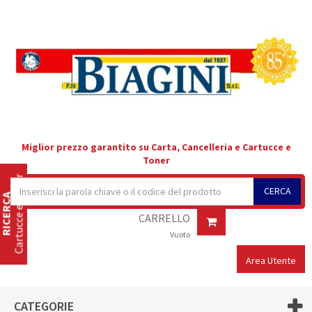
Miglior prezzo garantito su Carta, Cancelleria e Cartucce e
Toner
Cartucce e Toner
CERCA
RICERCA
CARRELLO
Vuoto
Area Utente
CATEGORIE