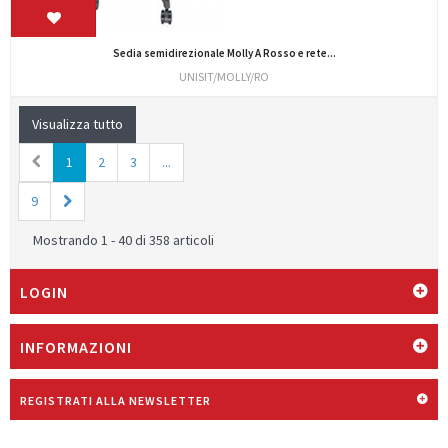
Sedia semidirezionale Molly A Rosso e rete...
UNISIT/MOLLY/RO
Visualizza tutto
1
2
3
...
9
Mostrando 1 - 40 di 358 articoli
LOGIN
INFORMAZIONI
REGISTRATI ALLA NEWSLETTER