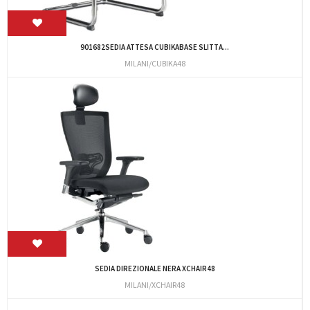
901682SEDIA ATTESA CUBIKABASE SLITTA...
MILANI/CUBIKA48
SEDIA DIREZIONALE NERA XCHAIR48
MILANI/XCHAIR48