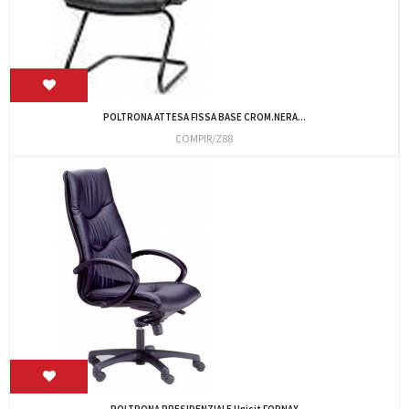
POLTRONA ATTESA FISSA BASE CROM.NERA...
COMPIR/Z88
POLTRONA PRESIDENZIALE Unisit FORNAX