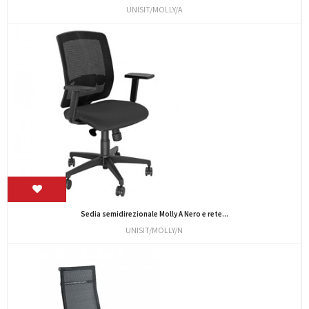
UNISIT/MOLLY/A
Sedia semidirezionale Molly A Nero e rete...
UNISIT/MOLLY/N