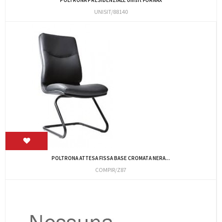
UNISIT/88140
POLTRONA ATTESA FISSA BASE CROMATA NERA...
COMPIR/Z87