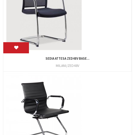
SEDIA ATTESA ZED48V BASE...
MILANI/ZED48V