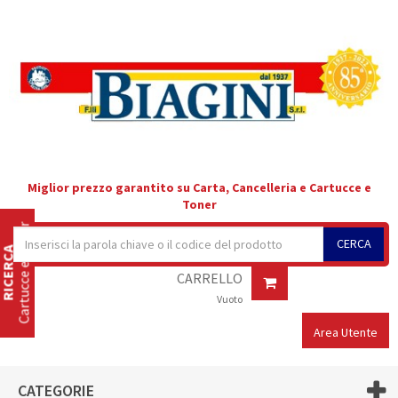
Miglior prezzo garantito su Carta, Cancelleria e Cartucce e
Toner
Cartucce e Toner
CERCA
RICERCA
CARRELLO
Vuoto
Area Utente
CATEGORIE