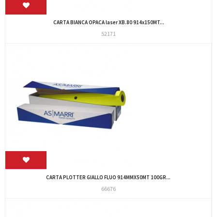
CARTA BIANCA OPACA laser XB.80 914x150MT...
52171
CARTA PLOTTER GIALLO FLUO 914MMX50MT 100GR...
66676