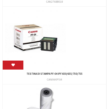
CAN2768B018
TESTINA DI STAMPA PF-04 IPF 650/655/750/755
CANINKPF04