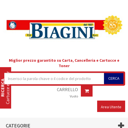
Miglior prezzo garantito su Carta, Cancelleria e Cartucce e
Toner
Cartucce e Toner
CERCA
RICERCA
CARRELLO
Vuoto
Area Utente
CATEGORIE