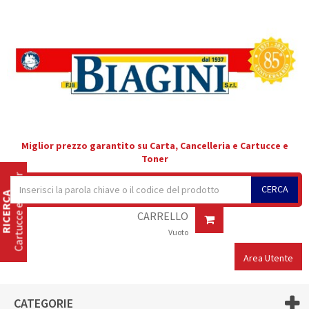
Miglior prezzo garantito su Carta, Cancelleria e Cartucce e
Toner
Cartucce e Toner
CERCA
RICERCA
CARRELLO
Vuoto
Area Utente
CATEGORIE