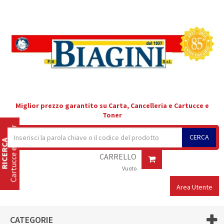
Miglior prezzo garantito su Carta, Cancelleria e Cartucce e
Toner
Cartucce e Toner
CERCA
RICERCA
CARRELLO
Vuoto
Area Utente
CATEGORIE