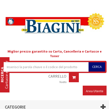
Miglior prezzo garantito su Carta, Cancelleria e Cartucce e
Toner
Cartucce e Toner
CERCA
RICERCA
CARRELLO
Vuoto
Area Utente
CATEGORIE