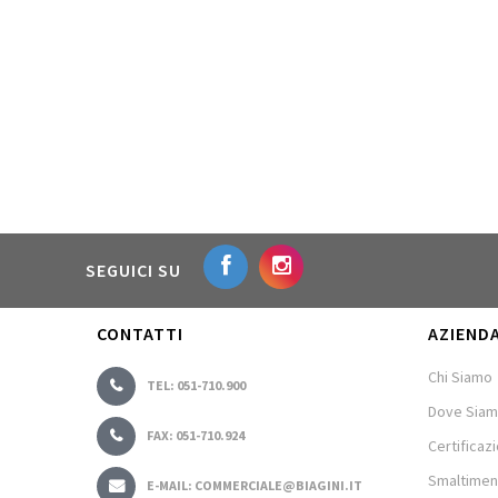
SEGUICI SU
CONTATTI
AZIEND
Chi Siamo
TEL: 051-710.900
Dove Sia
FAX: 051-710.924
Certificazi
Smaltimen
E-MAIL: COMMERCIALE@BIAGINI.IT