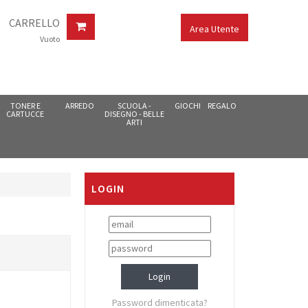
CARRELLO
Area Utente
Vuoto
TONER E
ARREDO
SCUOLA -
GIOCHI
REGALO
CARTUCCE
DISEGNO - BELLE
ARTI
LOGIN
Password dimenticata?