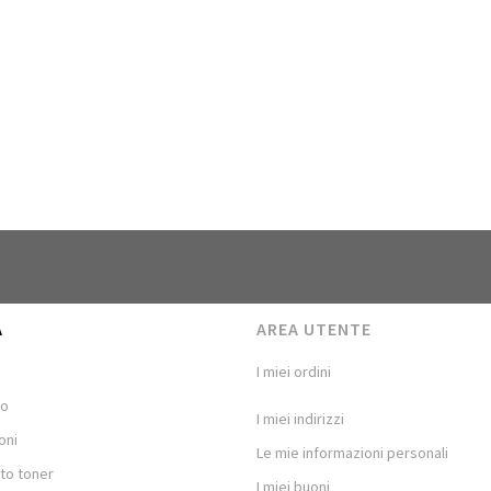
A
AREA UTENTE
I miei ordini
mo
I miei indirizzi
oni
Le mie informazioni personali
to toner
I miei buoni