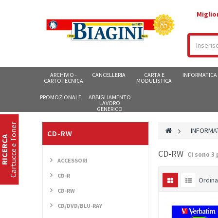
Miglio
ARCHIVIO -
CANCELLERIA
CARTA E
INFORMATICA
CARTOTECNICA
MODULISTICA
PROMOZIONALE
ABBIGLIAMENTO
LAVORO
GENERICO
Cartucce e Toner
>
INFORMA
CD-RW
RICERCA
CD-RW
Ci sono 3 
ACCESSORI
CD-R
Ordina
CD-RW
CD/DVD/BLU-RAY