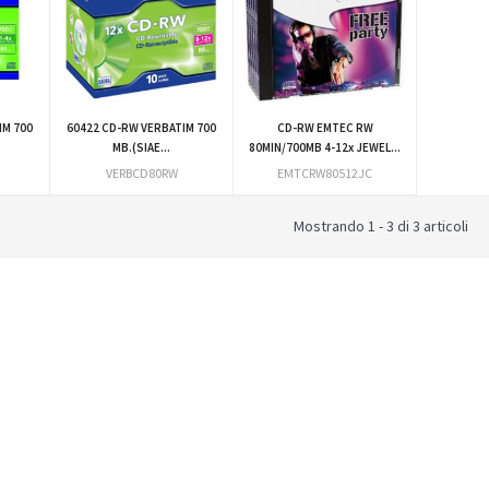
IM 700
60422 CD-RW VERBATIM 700
CD-RW EMTEC RW
MB.(SIAE...
80MIN/700MB 4-12x JEWEL...
VERBCD80RW
EMTCRW80512JC
Mostrando 1 - 3 di 3 articoli