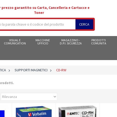
r prezzo garantito su Carta, Cancelleria e Cartucce e
Toner
CERCA
VISUAL E
MACCHINE
MAGAZZINO -
PRODOTTI
COMUNICATION
UFFICIO
D.P.I. SICUREZZA
COMUNITA
TICA
>
SUPPORTI MAGNETICI
>
CD-RW
prodotti.