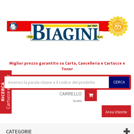
Miglior prezzo garantito su Carta, Cancelleria e Cartucce e
Toner
Cartucce e Toner
CERCA
RICERCA
CARRELLO
Vuoto
Area Utente
CATEGORIE