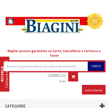
Miglior prezzo garantito su Carta, Cancelleria e Cartucce e
Toner
Cartucce e Toner
CERCA
RICERCA
CARRELLO
Vuoto
Area Utente
CATEGORIE