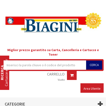
Miglior prezzo garantito su Carta, Cancelleria e Cartucce e
Toner
Cartucce e Toner
CERCA
RICERCA
CARRELLO
Vuoto
Area Utente
CATEGORIE