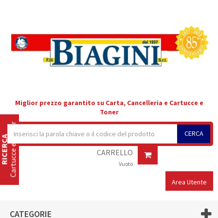
Miglior prezzo garantito su Carta, Cancelleria e Cartucce e
Toner
Cartucce e Toner
CERCA
RICERCA
CARRELLO
Vuoto
Area Utente
CATEGORIE