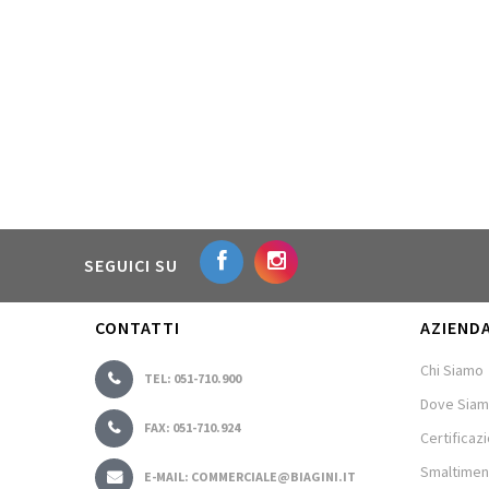
SEGUICI SU
CONTATTI
AZIEND
Chi Siamo
TEL: 051-710.900
Dove Sia
FAX: 051-710.924
Certificazi
Smaltimen
E-MAIL: COMMERCIALE@BIAGINI.IT