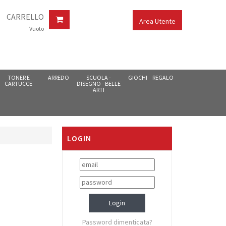
CARRELLO
Area Utente
Vuoto
TONER E
ARREDO
SCUOLA -
GIOCHI
REGALO
CARTUCCE
DISEGNO - BELLE
ARTI
LOGIN
Password dimenticata?