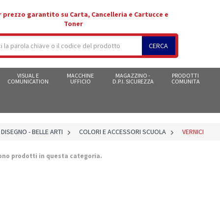
r prezzo garantito su Carta, Cancelleria e Cartucce e
Toner
CERCA
VISUAL E
MACCHINE
MAGAZZINO -
PRODOTTI
COMUNICATION
UFFICIO
D.P.I. SICUREZZA
COMUNITA
 DISEGNO - BELLE ARTI
>
COLORI E ACCESSORI SCUOLA
>
VERNICI
ono prodotti in questa categoria.