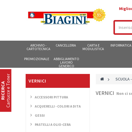
Miglio
ARCHIVIO -
CANCELLERIA
CARTA E
INFORMATICA
CARTOTECNICA
MODULISTICA
PROMOZIONALE
ABBIGLIAMENTO
LAVORO
GENERICO
Cartucce e Toner
>
SCUOLA -
VERNICI
RICERCA
VERNICI
Non ci s
ACCESSORI PITTURA
ACQUERELLI - COLORI A DITA
GESSI
PASTELLI A OLIO-CERA