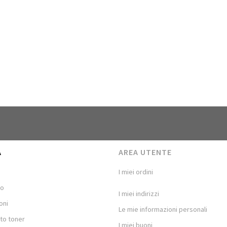
A
AREA UTENTE
I miei ordini
mo
I miei indirizzi
oni
Le mie informazioni personali
to toner
I miei buoni