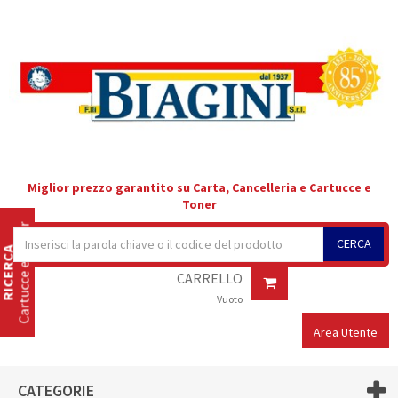
Miglior prezzo garantito su Carta, Cancelleria e Cartucce e
Toner
Cartucce e Toner
CERCA
RICERCA
CARRELLO
Vuoto
Area Utente
CATEGORIE