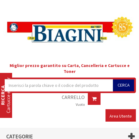
Miglior prezzo garantito su Carta, Cancelleria e Cartucce e
Toner
Cartucce e Toner
CERCA
RICERCA
CARRELLO
Vuoto
Area Utente
CATEGORIE