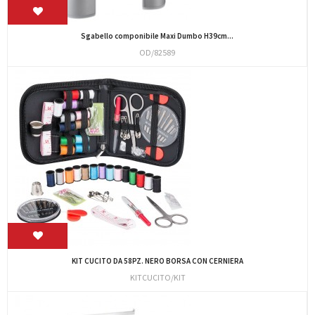
Sgabello componibile Maxi Dumbo H39cm...
OD/82589
KIT CUCITO DA 58PZ. NERO BORSA CON CERNIERA
KITCUCITO/KIT