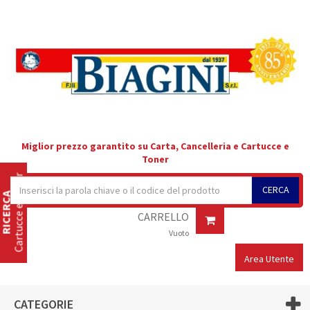
Miglior prezzo garantito su Carta, Cancelleria e Cartucce e
Toner
Cartucce e Toner
CERCA
RICERCA
CARRELLO
Vuoto
Area Utente
CATEGORIE