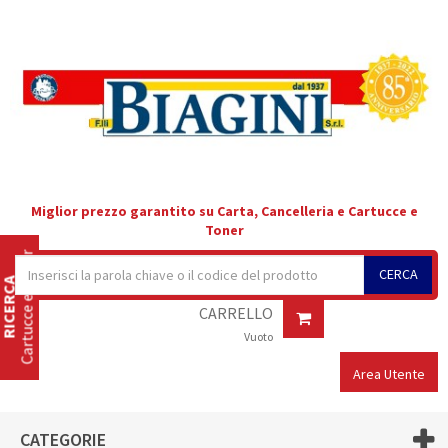
Miglior prezzo garantito su Carta, Cancelleria e Cartucce e
Toner
Cartucce e Toner
CERCA
RICERCA
CARRELLO
Vuoto
Area Utente
CATEGORIE