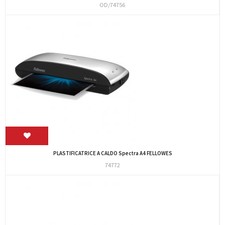
OD/74756
PLASTIFICATRICE A CALDO Spectra A4 FELLOWES
74772