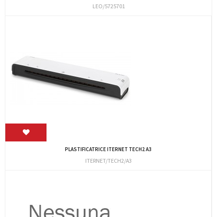
LEO/5725701
PLASTIFICATRICE ITERNET TECH2 A3
ITERNET/TECH2/A3