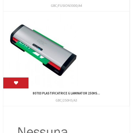
GBC/FUSION3000/A4
80703 PLASTIFICATRICE G LAMINATOR 250HS...
GBC/250HS/A3