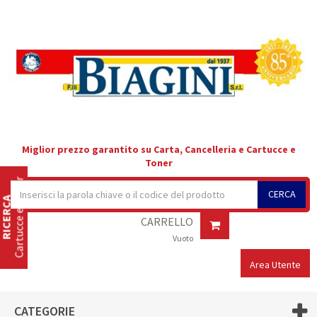
Miglior prezzo garantito su Carta, Cancelleria e Cartucce e
Toner
Cartucce e Toner
CERCA
RICERCA
CARRELLO
Vuoto
Area Utente
CATEGORIE