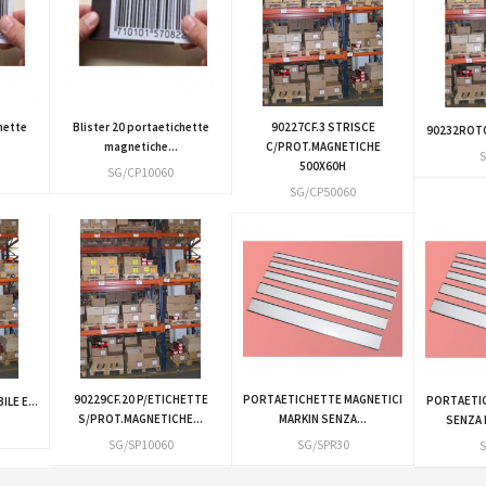
hette
Blister 20 portaetichette
90227CF.3 STRISCE
90232ROTOL
magnetiche...
C/PROT.MAGNETICHE
S
500X60H
SG/CP10060
SG/CP50060
90229CF.20 P/ETICHETTE
PORTAETICHETTE MAGNETICI
PORTAETIC
LE E...
S/PROT.MAGNETICHE...
MARKIN SENZA...
SENZA 
SG/SP10060
SG/SPR30