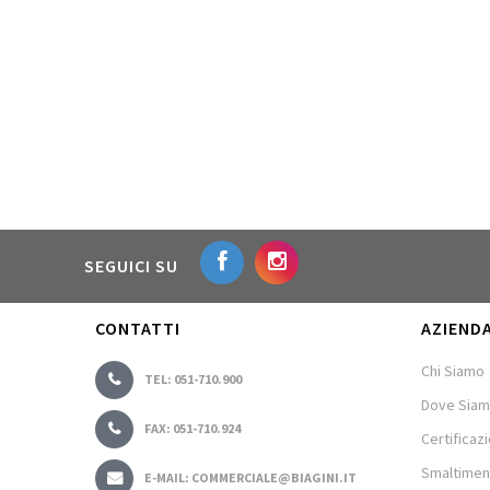
SEGUICI SU
CONTATTI
AZIEND
Chi Siamo
TEL: 051-710.900
Dove Sia
FAX: 051-710.924
Certificazi
Smaltimen
E-MAIL: COMMERCIALE@BIAGINI.IT