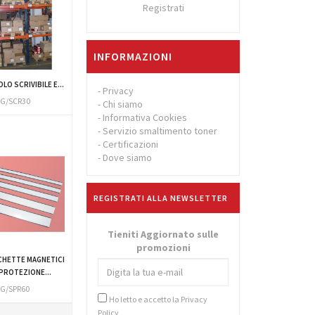
Registrati
INFORMAZIONI
O SCRIVIBILE E...
-
Privacy
G/SCR30
-
Chi siamo
-
Informativa Cookies
-
Servizio smaltimento toner
-
Certificazioni
-
Dove siamo
REGISTRATI ALLA NEWSLETTER
Tieniti Aggiornato sulle
promozioni
HETTE MAGNETICI
PROTEZIONE...
SG/SPR60
Ho letto e accetto la
Privacy
Policy