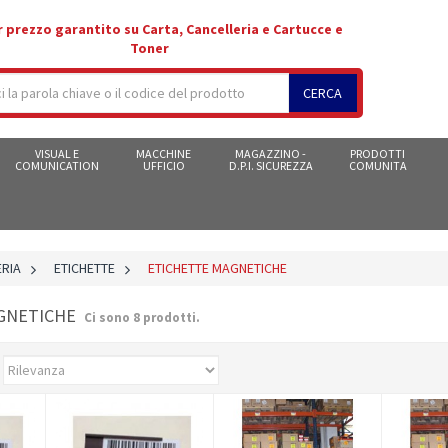
r prezzo garantito su Carta, Cancelleria e Cartucce e
Toner
CERCA
VISUAL E
MACCHINE
MAGAZZINO -
PRODOTTI
COMUNICATION
UFFICIO
D.P.I. SICUREZZA
COMUNITA
RIA
>
ETICHETTE
>
ETICHETTE MAGNETICHE
AGNETICHE
Ci sono 8 prodotti.