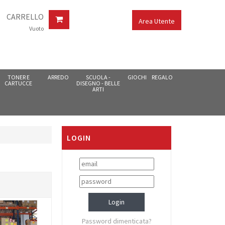
CARRELLO
Area Utente
Vuoto
TONER E
ARREDO
SCUOLA -
GIOCHI
REGALO
CARTUCCE
DISEGNO - BELLE
ARTI
LOGIN
Password dimenticata?