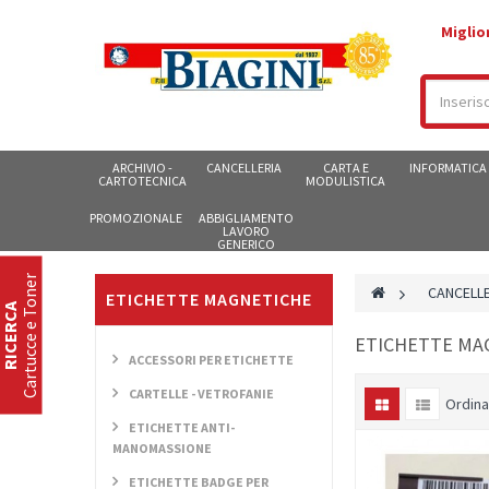
Miglio
ARCHIVIO -
CANCELLERIA
CARTA E
INFORMATICA
CARTOTECNICA
MODULISTICA
PROMOZIONALE
ABBIGLIAMENTO
LAVORO
GENERICO
Cartucce e Toner
>
CANCELLE
ETICHETTE MAGNETICHE
RICERCA
ETICHETTE M
ACCESSORI PER ETICHETTE
CARTELLE - VETROFANIE
Ordina
ETICHETTE ANTI-
MANOMASSIONE
ETICHETTE BADGE PER