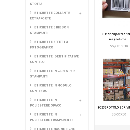
STOFFA
ETICHETTE COLLANTE
EXTRAFORTE
ETICHETTE E RIBBON
STAMPANTI
Blister 20 portaetic
magnetiche...
ETICHETTE EFFETTO
SG/CP10030
FOTOGRAFICO
ETICHETTE IDENTIFICATIVE
CON FILO
ETICHETTE IN CARTA PER
STAMPANTI
ETICHETTE IN MODULO
CONTINUO
ETICHETTE IN
POLIESTERE OPACO
90233ROTOLO SCRIVIBI
SG/SCR60
ETICHETTE IN
POLIESTERE TRASPARENTE
ETICHETTE MAGNETICHE