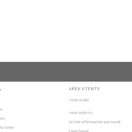
A
AREA UTENTE
I miei ordini
mo
I miei indirizzi
oni
Le mie informazioni personali
to toner
I miei buoni