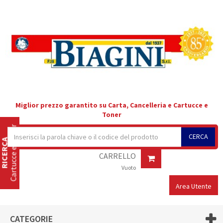
Miglior prezzo garantito su Carta, Cancelleria e Cartucce e
Toner
Cartucce e Toner
CERCA
RICERCA
CARRELLO
Vuoto
Area Utente
CATEGORIE