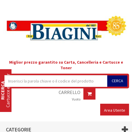
Miglior prezzo garantito su Carta, Cancelleria e Cartucce e
Toner
Cartucce e Toner
CERCA
RICERCA
CARRELLO
Vuoto
Area Utente
CATEGORIE