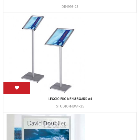
DR4993-23
LEGGIO EKO MENU BOARD A4
STUDIO/MBA4R25