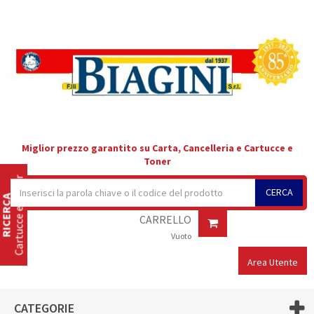
Miglior prezzo garantito su Carta, Cancelleria e Cartucce e
Toner
Cartucce e Toner
CERCA
RICERCA
CARRELLO
Vuoto
Area Utente
CATEGORIE