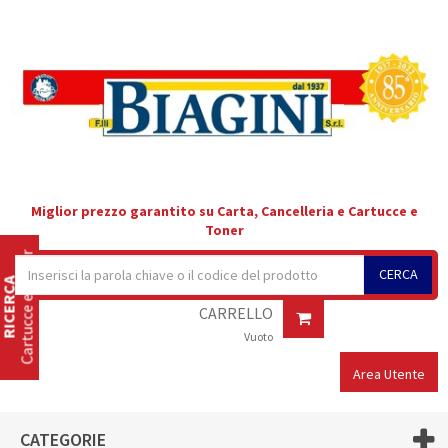
Miglior prezzo garantito su Carta, Cancelleria e Cartucce e
Toner
Cartucce e Toner
CERCA
RICERCA
CARRELLO
Vuoto
Area Utente
CATEGORIE