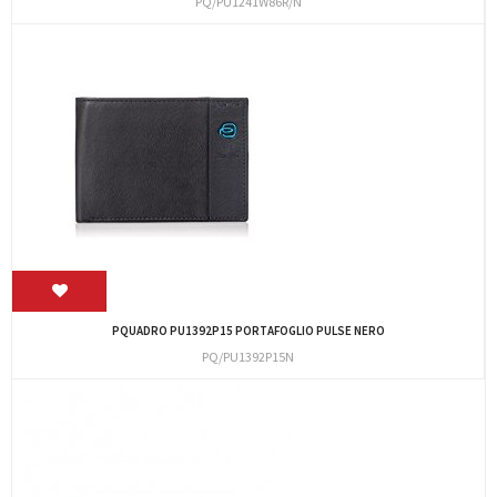
PQ/PU1241W86R/N
PQUADRO PU1392P15 PORTAFOGLIO PULSE NERO
PQ/PU1392P15N