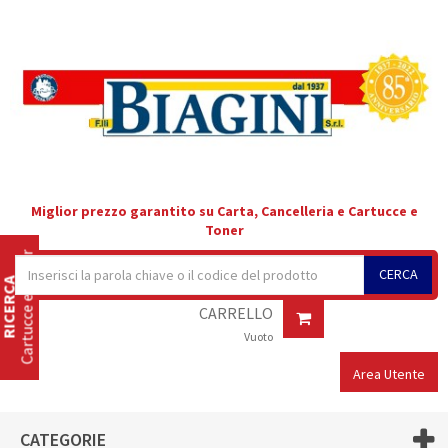
Miglior prezzo garantito su Carta, Cancelleria e Cartucce e
Toner
Cartucce e Toner
CERCA
RICERCA
CARRELLO
Vuoto
Area Utente
CATEGORIE