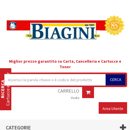
Miglior prezzo garantito su Carta, Cancelleria e Cartucce e
Toner
Cartucce e Toner
CERCA
RICERCA
CARRELLO
Vuoto
Area Utente
CATEGORIE