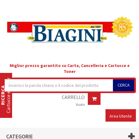
Miglior prezzo garantito su Carta, Cancelleria e Cartucce e
Toner
Cartucce e Toner
CERCA
RICERCA
CARRELLO
Vuoto
Area Utente
CATEGORIE