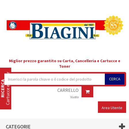
Miglior prezzo garantito su Carta, Cancelleria e Cartucce e
Toner
Cartucce e Toner
CERCA
RICERCA
CARRELLO
Vuoto
Area Utente
CATEGORIE