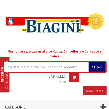
Miglior prezzo garantito su Carta, Cancelleria e Cartucce e
Toner
Cartucce e Toner
CERCA
RICERCA
CARRELLO
Vuoto
Area Utente
CATEGORIE