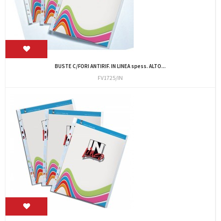
BUSTE C/FORI ANTIRIF. IN LINEA spess. ALTO...
FV1725/IN