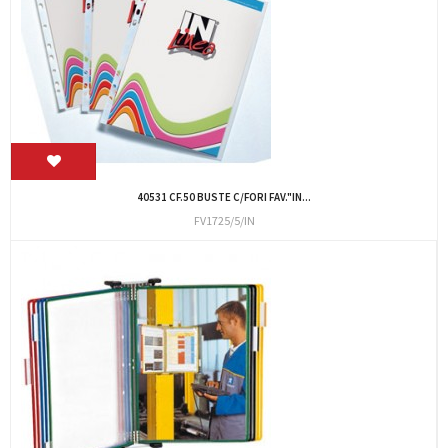
40531 CF.50 BUSTE C/FORI FAV."IN...
FV1725/5/IN