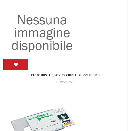
CF.100 BUSTE C/FORI 22X30 DELUXE PPL LUCIDO
ES395697500