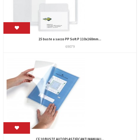
25 buste a sacco PP Soft P 110x160mm...
69079
CF.10 BUSTE AUTOPLASTIFICANTI MANUALI...