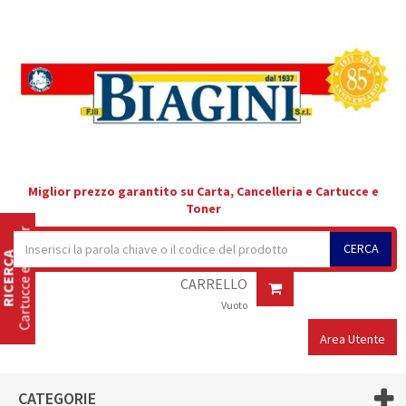
Miglior prezzo garantito su Carta, Cancelleria e Cartucce e
Toner
Cartucce e Toner
CERCA
RICERCA
CARRELLO
Vuoto
Area Utente
CATEGORIE