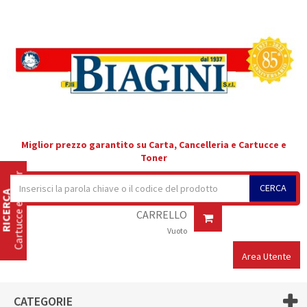
Miglior prezzo garantito su Carta, Cancelleria e Cartucce e
Toner
Cartucce e Toner
CERCA
RICERCA
CARRELLO
Vuoto
Area Utente
CATEGORIE