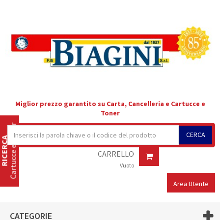
Miglior prezzo garantito su Carta, Cancelleria e Cartucce e
Toner
Cartucce e Toner
CERCA
RICERCA
CARRELLO
Vuoto
Area Utente
CATEGORIE