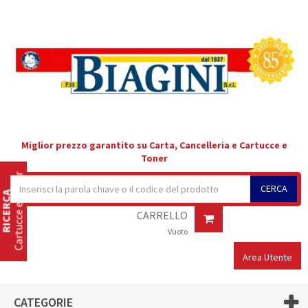
Miglior prezzo garantito su Carta, Cancelleria e Cartucce e
Toner
Cartucce e Toner
CERCA
RICERCA
CARRELLO
Vuoto
Area Utente
CATEGORIE